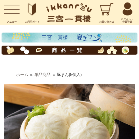
お問い合わせ
ログイン・
メニュー
ご利用
ガイド
お買い物
カゴ
会員登録
ホーム
単品商品
豚まん(5個入)