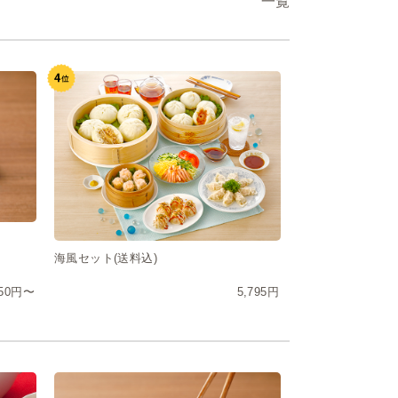
一覧
海風セット(送料込)
50円〜
5,795円