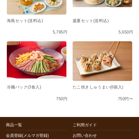
海風セット(送料込)
盛夏セット(送料込)
5,795円
5,650円
冷麺パック(3食入)
たこ焼きしゅうまい(6個入)
750円
750円〜
商品一覧
ご利用ガイド
会員登録(メルマガ登録)
お問い合わせ