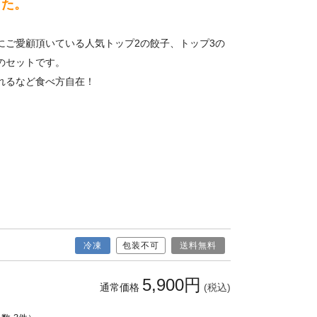
した。
にご愛顧頂いている人気トップ2の餃子、トップ3の
のセットです。
れるなど食べ方自在！
冷凍
包装不可
送料無料
5,900円
通常価格
(税込)