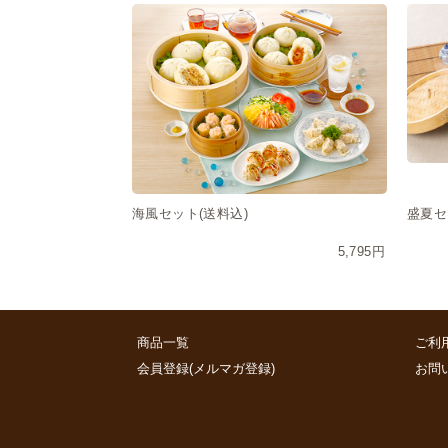
海風セット(送料込)
盛夏セ
5,795円
商品一覧
ご利
会員登録(メルマガ登録)
お問