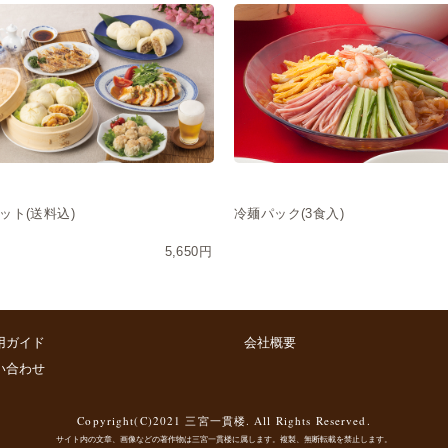
ット(送料込)
冷麺パック(3食入)
5,650円
用ガイド
会社概要
い合わせ
Copyright(C)2021 三宮一貫楼. All Rights Reserved.
サイト内の文章、画像などの著作物は三宮一貫楼に属します。複製、無断転載を禁止します。