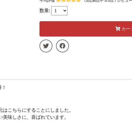
平均評価
（5点満点中 5.0点 / レビュ
数量:
カー
番！
元はこちらにすることにしました。
い美味しさに、喜ばれています。