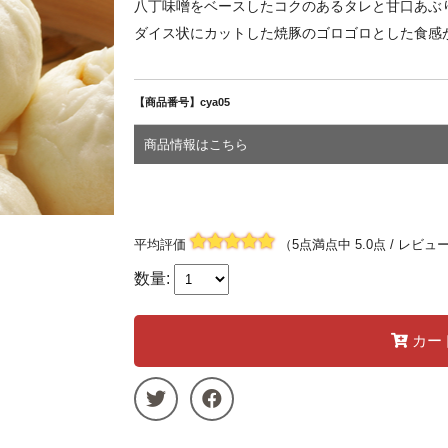
八丁味噌をベースしたコクのあるタレと甘口あぶ
ダイス状にカットした焼豚のゴロゴロとした食感
【商品番号】cya05
商品情報はこちら
平均評価
（5点満点中 5.0点 / レビュ
数量:
カー