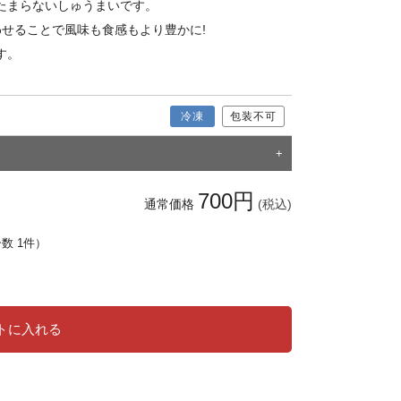
たまらないしゅうまいです。
せることで風味も食感もより豊かに!
す。
冷凍
包装不可
700円
通常価格
(税込)
ー数 1件）
トに入れる