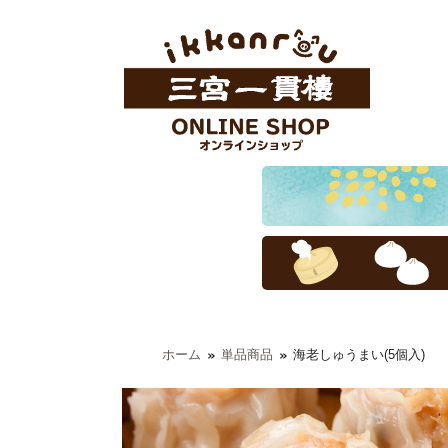
ホーム
単品商品
海老しゅうまい(5個入)