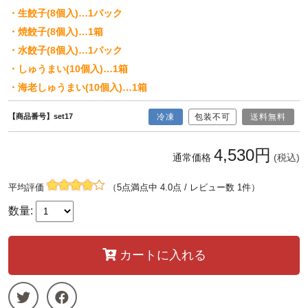
・生餃子(8個入)…1パック
・焼餃子(8個入)…1箱
・水餃子(8個入)…1パック
・しゅうまい(10個入)…1箱
・海老しゅうまい(10個入)…1箱
【商品番号】set17
冷凍
包装不可
送料無料
4,530円
通常価格
(税込)
平均評価
（5点満点中 4.0点 / レビュー数 1件）
数量:
カートに入れる