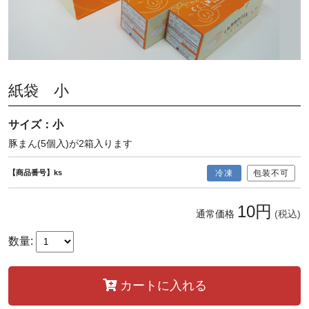
紙袋 小
サイズ：小
豚まん(5個入)が2箱入ります
【商品番号】ks
冷凍
包装不可
10円
通常価格
(税込)
数量:
カートに入れる