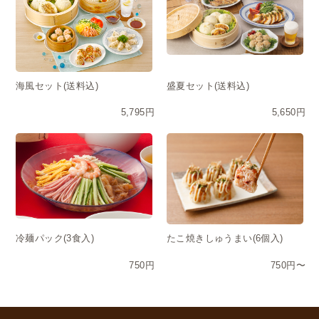
海風セット(送料込)
盛夏セット(送料込)
5,795円
5,650円
冷麺パック(3食入)
たこ焼きしゅうまい(6個入)
750円
750円〜