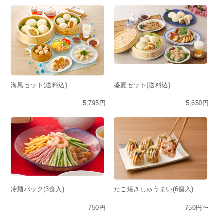
海風セット(送料込)
盛夏セット(送料込)
5,795円
5,650円
冷麺パック(3食入)
たこ焼きしゅうまい(6個入)
750円
750円〜