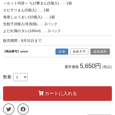
＜セット内容＞ ちび豚まん(5個入)……1箱
エビチリまん(5個入)……1箱
海老しゅうまい(10個入)……1箱
生餃子(8個入/非加熱)……2パック
よだれ鶏のタレ(180ml)……1パック
販売期間：8月31日まで
【商品番号】seiset
冷凍
包装不可
送料無料
5,650円
通常価格
(税込)
数量:
カートに入れる