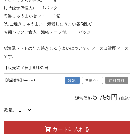
しそ餃子(8個入)……1パック
海鮮しゅうまいセット……1箱
(たこ焼きしゅうまい・海老しゅうまい各5個入)
冷麺パック(3食入・濃縮スープ付)……1パック
※海風セットのたこ焼きしゅうまいについてるソースは濃厚ソース
です。
【販売終了日】8月31日
【商品番号】kazeset
冷凍
包装不可
送料無料
5,795円
通常価格
(税込)
数量:
カートに入れる